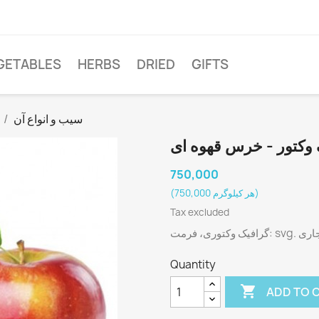
GETABLES
HERBS
DRIED
GIFTS
سیب و انواع آن
 وکتور - خرس قهوه ای
750,000
(750,000 هر کیلوگرم)
Tax excluded
Quantity

ADD TO 