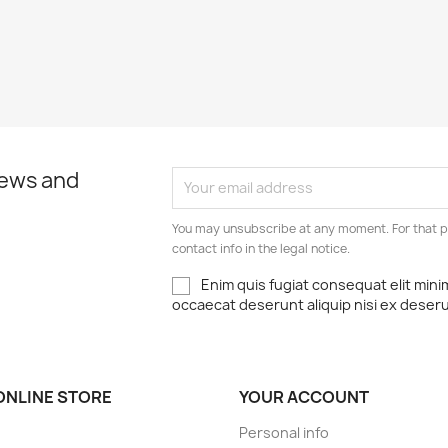
news and
You may unsubscribe at any moment. For that p
contact info in the legal notice.
Enim quis fugiat consequat elit mini
occaecat deserunt aliquip nisi ex deser
ONLINE STORE
YOUR ACCOUNT
Personal info