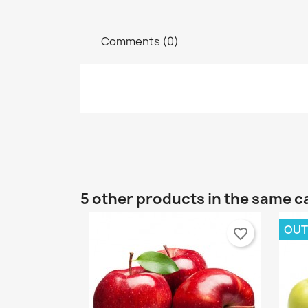
Comments (0)
5 other products in the same c
C
S
OUT
favorite_border
Wi
A
Yo
add_circle_outline