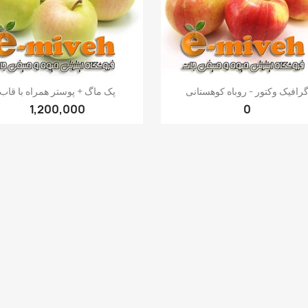
Cancel
Create wishlist
Quick view
Quick view


رافیک وکتور - روباه کوهستانی
پک ماگ + پوستر همراه با قاب
1,200,000
0