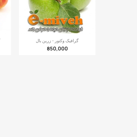
Quick view

گرافیک وکتور - زرین بال
گ
850,000