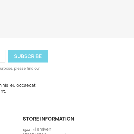
urpose, please find our
m nisi eu occaecat
unt.
STORE INFORMATION
ای میوه emiveh