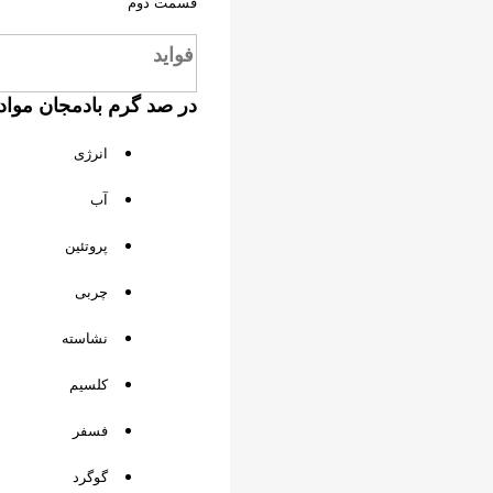
قسمت دوم
فواید
در صد گرم بادمجان مواد
انرژی
آب
پروتئین
چربی
نشاسته
کلسیم
فسفر
گوگرد