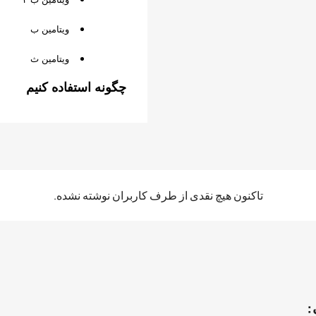
ایجاد لیست 
add_circle_outline
ویتامین ب
انصراف
ورود به حساب
انصراف
ایجاد لیست علاقمندی‌ها
ویتامین ث
چگونه استفاده کنیم
تاکنون هیچ نقدی از طرف کاربران نوشته نشده.