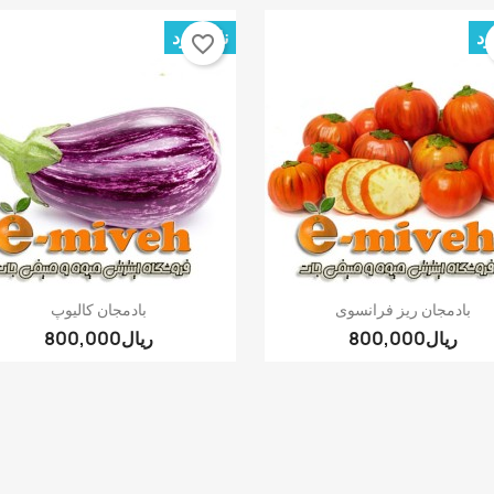
ود
ناموجود
favorite_border
نمایش سریع
نمایش سریع


بادمجان ریز فرانسوی
بادمجان کالیوپ