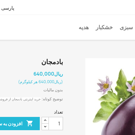

پارسی
سبزی
خشکبار
هدیه
بادمجان
(‎ریال640,000 هر کیلوگرم)
بدون مالیات
توضیح کوتاه:
خرید اینترنتی بادمجان از فروش
تعداد

افزودن به سبد خرید