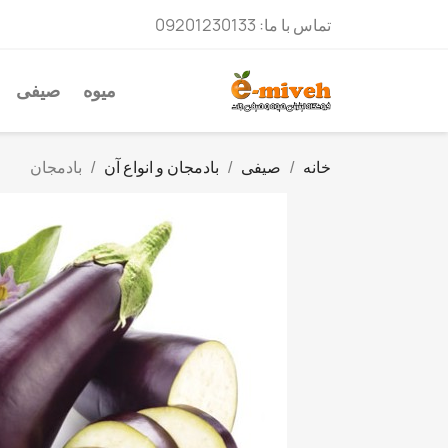
تماس با ما:
09201230133
میوه
صیفی
خانه
صیفی
بادمجان و انواع آن
بادمجان