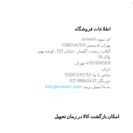
اطلاعات فروشگاه
ای میوه emiveh
تهران کدپستی 1588746769
گیلان، رشت، گلسار، خیابان 123، کوچه نهم،
پلاک 18
4165956569 تهران
ایران
تماس با ما:
09201230133
دورنگار:
88845437 021
به ما ایمیل بزنید:
info@emiveh.com
امکان بازگشت کالا در زمان تحویل