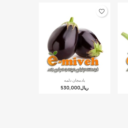
favorite_border
نمایش سریع

بادمجان دلمه